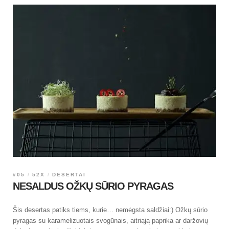
#05
52X
DESERTAI
NESALDUS OŽKŲ SŪRIO PYRAGAS
Šis desertas patiks tiems, kurie… nemėgsta saldžiai:) Ožkų sūrio
pyragas su karamelizuotais svogūnais, aitriąją paprika ar daržovių