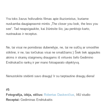
Yra toks žavus holivudinis filmas apie iliuzionistus, kuriame
nuskamba daugiaprasmė mintis „The closer you look, the less you
see“. Tad neapsigaukite, kai žiūrėsite šio, jau penktojo karto,
nuotraukas ir receptus.
Ne, tai visai ne pomidoras dubenėlyje, ne, tai ne sulčių ar smoothie
stiklinė, ir ne, tas torčiukas visai ne smaližiams:) Šiek tiek apgaulės
akims ir skanių staigmenų draugams iš virtuvės šefo Gedimino
Endriukaičio rankų ir per mano fotoaparato objektyvą.
Nenustokite stebinti savo draugų! Ir su tarptautine draugų diena!
#5
Fotografija, idėja, stilius:
Robertas Daskevičius
, I4U studio
Receptai:
Gediminas Endriukaitis