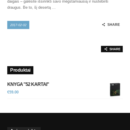
daigais – galėsite išsirinkti savo mėgstamiausią ir nustebinti
draugus. Be to, šį desertą …
SHARE
2017-02-02
SHARE
Produktai
KNYGA "52 KARTAI"
€
59.00