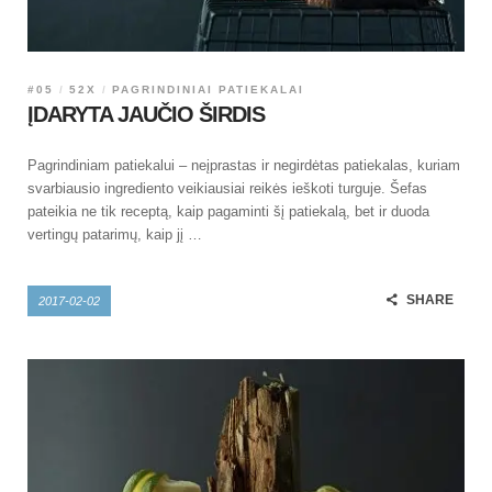
#05
52X
PAGRINDINIAI PATIEKALAI
ĮDARYTA JAUČIO ŠIRDIS
Pagrindiniam patiekalui – neįprastas ir negirdėtas patiekalas, kuriam
svarbiausio ingrediento veikiausiai reikės ieškoti turguje. Šefas
pateikia ne tik receptą, kaip pagaminti šį patiekalą, bet ir duoda
vertingų patarimų, kaip jį …
SHARE
2017-02-02