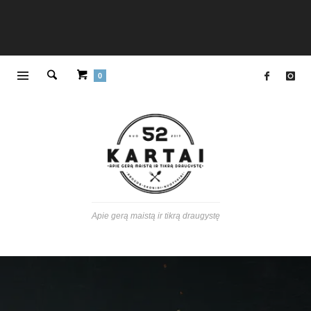
0
Apie gerą maistą ir tikrą draugystę