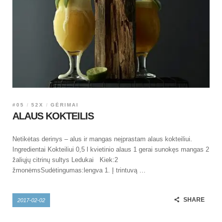
#05
52X
GĖRIMAI
ALAUS KOKTEILIS
Netikėtas derinys – alus ir mangas neįprastam alaus kokteiliui.
Ingredientai Kokteiliui 0,5 l kvietinio alaus 1 gerai sunokęs mangas 2
žaliųjų citrinų sultys Ledukai Kiek:2
žmonėmsSudėtingumas:lengva 1. Į trintuvą …
SHARE
2017-02-02