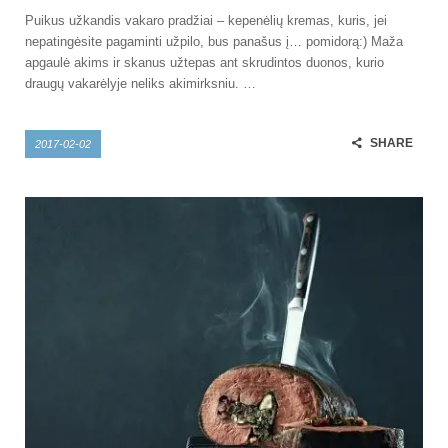
Puikus užkandis vakaro pradžiai – kepenėlių kremas, kuris, jei
nepatingėsite pagaminti užpilo, bus panašus į… pomidorą:) Maža
apgaulė akims ir skanus užtepas ant skrudintos duonos, kurio
draugų vakarėlyje neliks akimirksniu. …
SHARE
2017-02-02