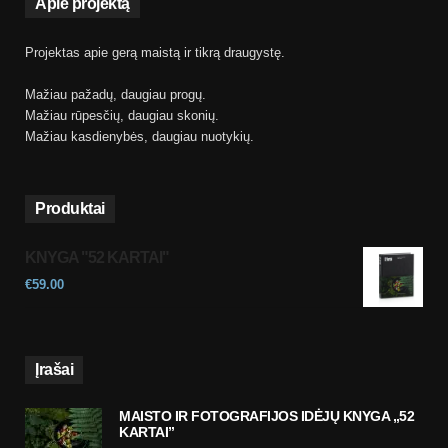
Apie projektą
Projektas apie gerą maistą ir tikrą draugystę.
Mažiau pažadų, daugiau progų.
Mažiau rūpesčių, daugiau skonių.
Mažiau kasdienybės, daugiau nuotykių.
Produktai
KNYGA "52 KARTAI"
€
59.00
Įrašai
MAISTO IR FOTOGRAFIJOS IDĖJŲ KNYGA „52
KARTAI”