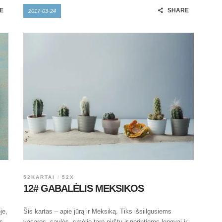
E
SHARE
2017-03-24
52KARTAI
52X
12# GABALĖLIS MEKSIKOS
je,
Šis kartas – apie jūrą ir Meksiką. Tiks išsiilgusiems
us
vasaros, saulės, smėlio tarp pirštų ir norintiems lengvai ir