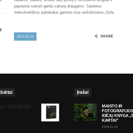
paprastai sukurti gardų vakarą draugams. Saulėtus
0 …
meksikietiškus patiekalus gamino visa neišskiriama „Sofa
…
E
SHARE
2017-03-23
duktai
Įrašai
MAISTO IR
A "52 KARTAI"
FOTOGRAFIJO
0
IDĖJŲ KNYGA „
KARTAI”
2024-11-10