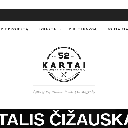
APIE PROJEKTĄ
52KARTAI
PIRKTI KNYGĄ
KONTAKTA
Apie gerą maistą ir tikrą draugystę
All Posts From Author
ITALIS ČIŽAUSK