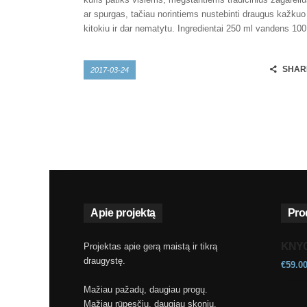
ar spurgas, tačiau norintiems nustebinti draugus kažkuo
kitokiu ir dar nematytu. Ingredientai 250 ml vandens 10
SHAR
2017-03-24
Apie projektą
Pro
KNYG
Projektas apie gerą maistą ir tikrą
draugystę.
€
59.0
Mažiau pažadų, daugiau progų.
Mažiau rūpesčių, daugiau skonių.