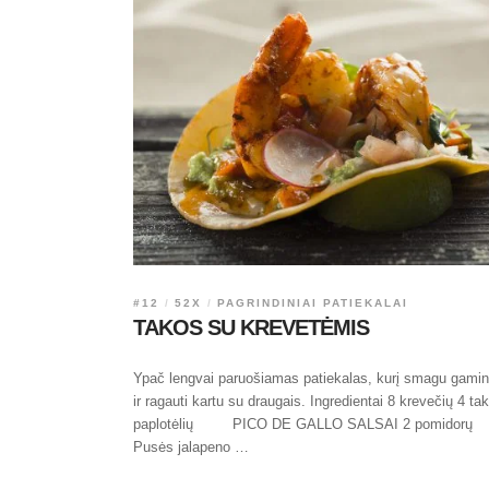
#12
52X
PAGRINDINIAI PATIEKALAI
TAKOS SU KREVETĖMIS
Ypač lengvai paruošiamas patiekalas, kurį smagu gamin
ir ragauti kartu su draugais. Ingredientai 8 krevečių 4 ta
paplotėlių PICO DE GALLO SALSAI 2 pomidorų
Pusės jalapeno …