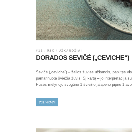
#12
52X
UŽKANDŽIAI
DORADOS SEVIČĖ („CEVICHE“)
Sevičė („ceviche“) – žalios žuvies užkandis, paplitęs vi
pamarinuota šviežia žuvis. Šį kartą – jo interpretacija
Pusės mėlynojo svogūno 1 šviežio jalapeno pipiro 1 avo
2017-03-24