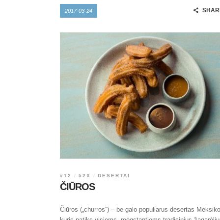
SHAR
2017-03-24
#12
52X
DESERTAI
ČIŪROS
Čiūros („churros“) – be galo populiarus desertas Meksiko
kuris patiks visiems, mėgstantiems tradicinius žagarėli