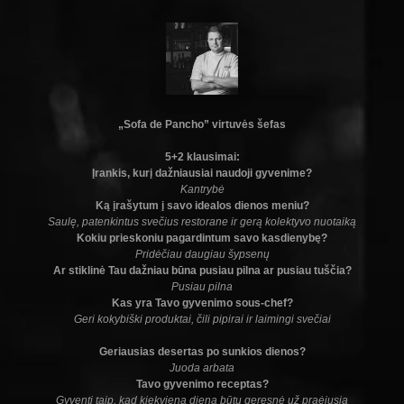
„Sofa de Pancho” virtuvės šefas
5+2 klausimai:
Įrankis, kurį dažniausiai naudoji gyvenime?
Kantrybė
Ką įrašytum į savo idealos dienos meniu?
Saulę, patenkintus svečius restorane ir gerą kolektyvo nuotaiką
Kokiu prieskoniu pagardintum savo kasdienybę?
Pridėčiau daugiau šypsenų
Ar stiklinė Tau dažniau būna pusiau pilna ar pusiau tuščia?
Pusiau pilna
Kas yra Tavo gyvenimo sous-chef?
Geri kokybiški produktai, čili pipirai ir laimingi svečiai
Geriausias desertas po sunkios dienos?
Juoda arbata
Tavo gyvenimo receptas?
Gyventi taip, kad kiekviena diena būtų geresnė už praėjusią