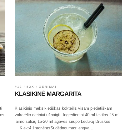
#12
52X
GĖRIMAI
KLASIKINĖ MARGARITA
ti
Klasikinis meksikietiškas kokteilis visam pietietiškam
kos
vakarėlio deriniui užbaigti. Ingredientai 40 ml tekilos 25 ml
laimo sulčių 15-20 ml agavės sirupo Ledukų Druskos
Kiek:4 žmonėmsSudėtingumas:lengva …