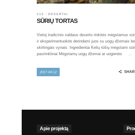
#15
DESERTAI
SŪRIŲ TORTAS
Vietoj tradicinio saldaus deserto rinkitės mėgstamus sūr
ir eksperimentuokite derindami juos su uogų džemais be
skirtingais vynais. Ingredientai Kelių rūšių mėgstami sūri
pasirinktinai Mėgstamų uogų džemai ar uogienės …
SHAR
2017-04-12
Apie projektą
Pro