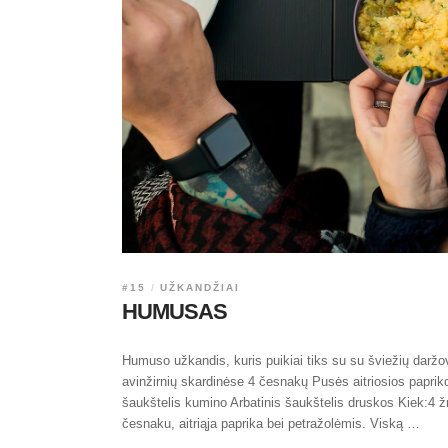
#15
UŽKANDŽIAI
HUMUSAS
Humuso užkandis, kuris puikiai tiks su su šviežių daržov
avinžirnių skardinėse 4 česnakų Pusės aitriosios paprikos
šaukštelis kumino Arbatinis šaukštelis druskos Kiek:4
česnaku, aitriąja paprika bei petražolėmis. Viską …