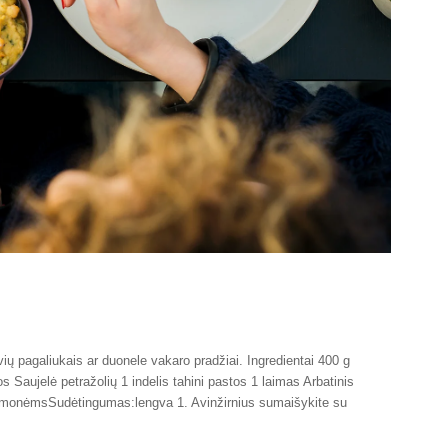
ių pagaliukais ar duonele vakaro pradžiai. Ingredientai 400 g
 Saujelė petražolių 1 indelis tahini pastos 1 laimas Arbatinis
 žmonėmsSudėtingumas:lengva 1. Avinžirnius sumaišykite su