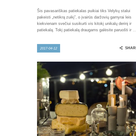
Šis pavasariškas patiekalas puikiai tiks Velykų stalui
pakeisti „netikrą zuikį”, o įvairūs daržovių garnyrai leis
kiekvienam svečiui susikurti vis kitokį unikalų derinį ir
patiekalą. Tokį patiekalą draugams galėsite paruošti ir 
SHAR
2017-04-12