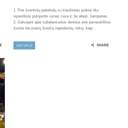
1. Prie šventinių patiekalų su kiaušiniais puikiai tiks
ispaniškas putojantis vynas cava ir, be abejo, šampanas.
2. Galvojant apie subalansuotus derinius prie pavasariškos
…
žuvies bei įvairių šviežių ingredientų, tokių, kaip …
E
SHARE
2017-04-12