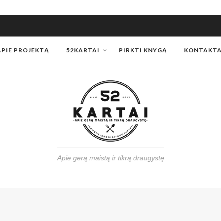
APIE PROJEKTĄ
52KARTAI
PIRKTI KNYGĄ
KONTAKTA
Apie gerą maistą ir tikrą draugystę