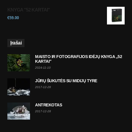
KNYGA "52 KARTAI"
€
59.00
Įrašai
MAISTO IR FOTOGRAFIJOS IDĖJŲ KNYGA „52
KARTAI”
2024-11-10
JŪRŲ ŠUKUTĖS SU MIDIJŲ TYRE
2017-12-28
ANTREKOTAS
2017-12-28