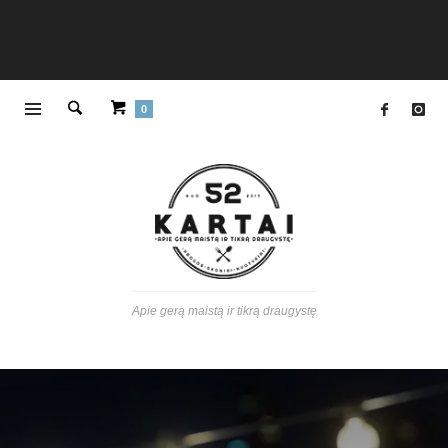
0
Apie gerą maistą ir tikrą draugystę