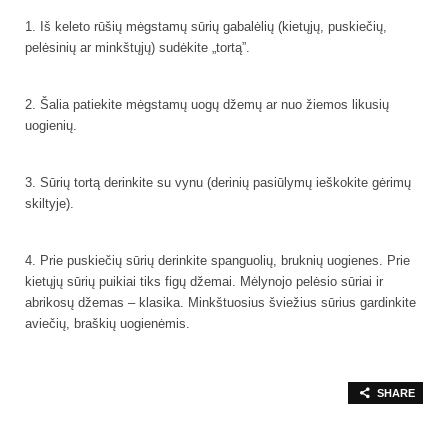
1. Iš keleto rūšių mėgstamų sūrių gabalėlių (kietųjų, puskiečių,
pelėsinių ar minkštųjų) sudėkite „tortą”.
2. Šalia patiekite mėgstamų uogų džemų ar nuo žiemos likusių
uogienių.
3. Sūrių tortą derinkite su vynu (derinių pasiūlymų ieškokite gėrimų
skiltyje).
4. Prie puskiečių sūrių derinkite spanguolių, bruknių uogienes. Prie
kietųjų sūrių puikiai tiks figų džemai. Mėlynojo pelėsio sūriai ir
abrikosų džemas – klasika. Minkštuosius šviežius sūrius gardinkite
aviečių, braškių uogienėmis.
SHARE