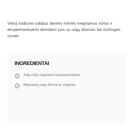
Vietoj tradicinio saldaus deserto rinkitės mėgstamus sūrius ir
eksperimentuokite derindami juos su uogų džemais bei skirtingais
vynais.
INGREDIENTAI
Kelių rūšių mėgstami sūriai pasirinktinai
Mėgstamų uogų džemai ar uogienės