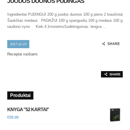
JUODOS DUONOS PUDINGAS
Ingredientai PUDINGUI 200 g juodos duonos 100 g pieno 2 kiaušiniai
Šaukštas medaus PADAŽUI 100 g spanguolių 100 g medaus 100 g
raudono vyno Kiek:4 žmonėmsSudėtingumas: lengva …
SHARE
2017-12-23
Receptai ruošiami.
SHARE
Produktai
KNYGA "52 KARTAI"
€
59.00