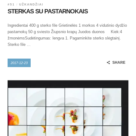
#51
UŽKANDŽIAI
STERKAS SU PASTARNOKAIS
Ingredientai 400 g sterko file Grietinėlės 1 morkos 4 vidutinio dydžio
pastarnokų 50 g sviesto Žiupsnio krapų Juodos duonos Kiek:4
žmonėmsSudėtingumas: lengva 1. Pagaminkite sterko slėgtainį.
Sterko file …
SHARE
2017-12-23