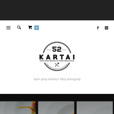
0
Apie gerą maistą ir tikrą draugystę