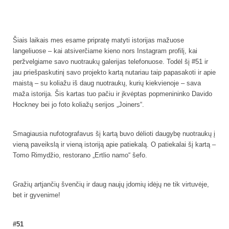
Šiais laikais mes esame pripratę matyti istorijas mažuose
langeliuose – kai atsiverčiame kieno nors Instagram profilį, kai
peržvelgiame savo nuotraukų galerijas telefonuose. Todėl šį #51 ir
jau priešpaskutinį savo projekto kartą nutariau taip papasakoti ir apie
maistą – su koliažu iš daug nuotraukų, kurių kiekvienoje – sava
maža istorija. Šis kartas tuo pačiu ir įkvėptas popmenininko Davido
Hockney bei jo foto koliažų serijos „Joiners“.
Smagiausia nufotografavus šį kartą buvo dėlioti daugybę nuotraukų į
vieną paveikslą ir vieną istoriją apie patiekalą. O patiekalai šį kartą –
Tomo Rimydžio, restorano „Ertlio namo“ šefo.
Gražių artjančių švenčių ir daug naujų įdomių idėjų ne tik virtuvėje,
bet ir gyvenime!
#51