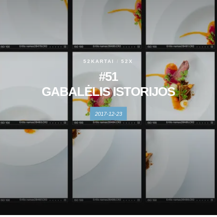
52KARTAI
52X
#51
GABALĖLIS ISTORIJOS
2017-12-23