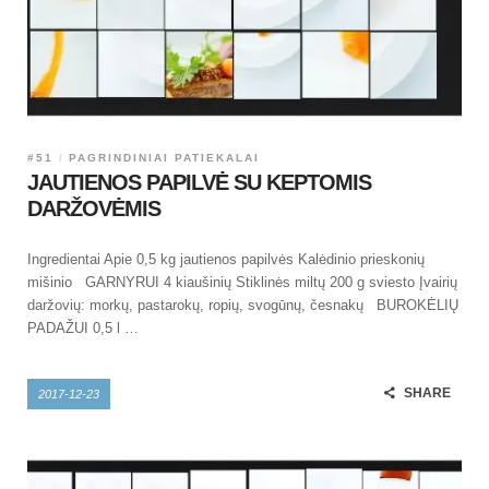
#51
PAGRINDINIAI PATIEKALAI
JAUTIENOS PAPILVĖ SU KEPTOMIS
DARŽOVĖMIS
Ingredientai Apie 0,5 kg jautienos papilvės Kalėdinio prieskonių
mišinio GARNYRUI 4 kiaušinių Stiklinės miltų 200 g sviesto Įvairių
daržovių: morkų, pastarokų, ropių, svogūnų, česnakų BUROKĖLIŲ
PADAŽUI 0,5 l …
SHARE
2017-12-23