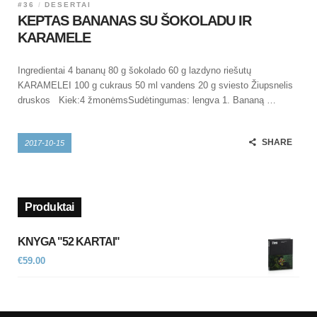
#36
DESERTAI
KEPTAS BANANAS SU ŠOKOLADU IR
KARAMELE
Ingredientai 4 bananų 80 g šokolado 60 g lazdyno riešutų
KARAMELEI 100 g cukraus 50 ml vandens 20 g sviesto Žiupsnelis
druskos Kiek:4 žmonėmsSudėtingumas: lengva 1. Bananą …
SHARE
2017-10-15
Produktai
KNYGA "52 KARTAI"
€
59.00