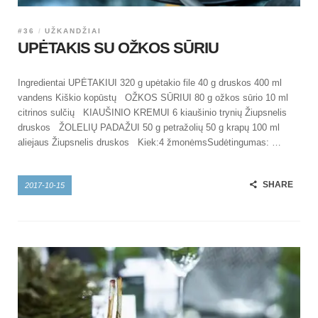
#36
UŽKANDŽIAI
UPĖTAKIS SU OŽKOS SŪRIU
Ingredientai UPĖTAKIUI 320 g upėtakio file 40 g druskos 400 ml
vandens Kiškio kopūstų OŽKOS SŪRIUI 80 g ožkos sūrio 10 ml
citrinos sulčių KIAUŠINIO KREMUI 6 kiaušinio trynių Žiupsnelis
druskos ŽOLELIŲ PADAŽUI 50 g petražolių 50 g krapų 100 ml
aliejaus Žiupsnelis druskos Kiek:4 žmonėmsSudėtingumas: …
SHARE
2017-10-15