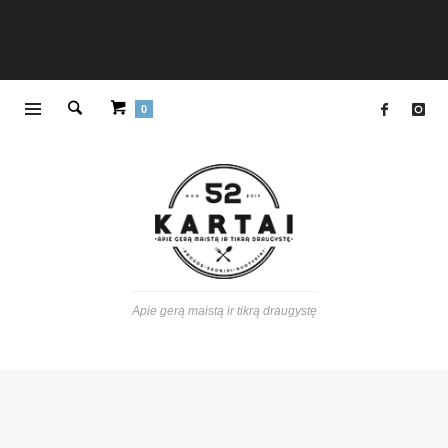
0
Apie gerą maistą ir tikrą draugystę