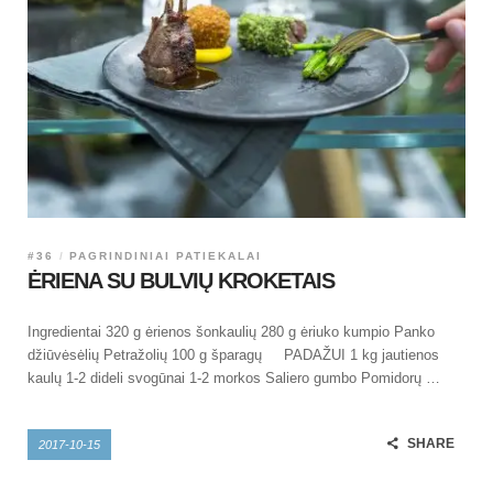
#36
PAGRINDINIAI PATIEKALAI
ĖRIENA SU BULVIŲ KROKETAIS
Ingredientai 320 g ėrienos šonkaulių 280 g ėriuko kumpio Panko
džiūvėsėlių Petražolių 100 g šparagų PADAŽUI 1 kg jautienos
kaulų 1-2 dideli svogūnai 1-2 morkos Saliero gumbo Pomidorų …
SHARE
2017-10-15