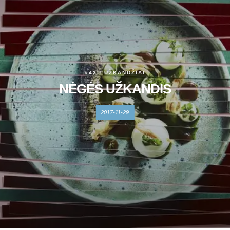
#43
UŽKANDŽIAI
NĖGĖS UŽKANDIS
2017-11-29