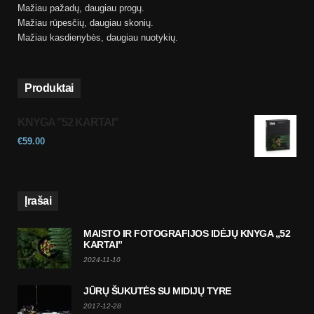
Mažiau pažadų, daugiau progų.
Mažiau rūpesčių, daugiau skonių.
Mažiau kasdienybės, daugiau nuotykių.
Produktai
KNYGA "52 KARTAI"
€
59.00
Įrašai
MAISTO IR FOTOGRAFIJOS IDĖJŲ KNYGA „52
KARTAI”
2024-11-10
JŪRŲ ŠUKUTĖS SU MIDIJŲ TYRE
2017-12-28