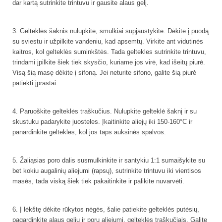
dar kartą sutrinkite trintuvu ir gausite alaus gelį.
3. Gelteklės šaknis nulupkite, smulkiai supjaustykite. Dėkite į puodą
su sviestu ir užpilkite vandeniu, kad apsemtų. Virkite ant vidutinės
kaitros, kol gelteklės suminkštės. Tada geltekles sutrinkite trintuvu,
trindami įpilkite šiek tiek skysčio, kuriame jos virė, kad išeitų piurė.
Visą šią masę dėkite į sifoną. Jei neturite sifono, galite šią piurė
patiekti įprastai.
4. Paruoškite gelteklės traškučius. Nulupkite gelteklė šaknį ir su
skustuku padarykite juosteles. Įkaitinkite aliejų iki 150-160°C ir
panardinkite geltekles, kol jos taps auksinės spalvos.
5. Žaliąsias poro dalis susmulkinkite ir santykiu 1:1 sumaišykite su
bet kokiu augalinių aliejumi (rapsų), sutrinkite trintuvu iki vientisos
masės, tada viską šiek tiek pakaitinkite ir palikite nuvarvėti.
6. Į lėkštę dėkite rūkytos nėgės, šalie patiekite gelteklės putėsių,
pagardinkite alaus geliu ir porų aliejumi, gelteklės traškučiais. Galite