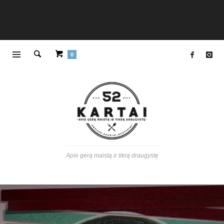
0
Apie gerą maistą ir tikrą draugystę