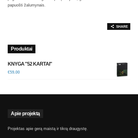
papuošti žalumynais.
SHARE
Produktai
KNYGA "52 KARTAI"
€
59.00
Apie projektą
Projektas apie gerą maistą ir tikrą draugystę.