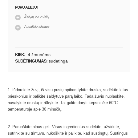
PORŲ ALIEJUI
Žaliųjų poro dalių
Augalinio aliejaus
KIEK:
4 žmonėms
SUDĖTINGUMAS:
sudėtinga
1. Išdorokite žuvį, iš visų pusių apibarstykite druska, sudėkite kitus
prieskonius ir palikite šaldytuve parą laiko. Tada žuvis nuplaukite,
nuvalykite druską ir rūkykite. Tai galite daryti kepsninėje 60°C
temperatūroje apie 30 minučių.
2. Paruoškite alaus gelį. Visus ingredientus sudėkite, užvirkite,
sutrinkite su trintuvu, nukoškite ir palikite, kad sustingtų. Sustingus