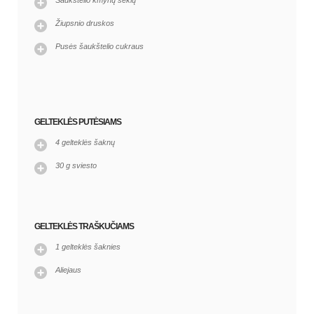
Žiupsnio druskos
Pusės šaukštelio cukraus
GELTEKLĖS PUTĖSIAMS
4 gelteklės šaknų
30 g sviesto
GELTEKLĖS TRAŠKUČIAMS
1 gelteklės šaknies
Aliejaus