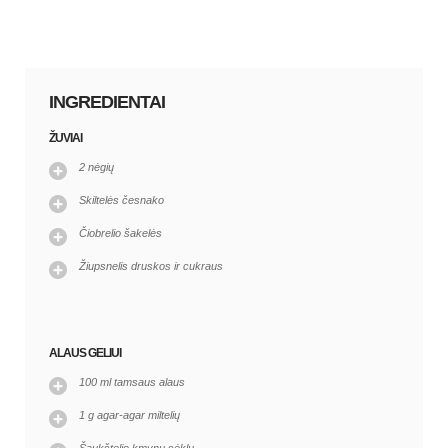
INGREDIENTAI
ŽUVIAI
2 nėgių
Skiltelės česnako
Čiobrelio šakelės
Žiupsnelis druskos ir cukraus
ALAUS GELIUI
100 ml tamsaus alaus
1 g agar-agar miltelių
Šaukštelio kmynų sėklų