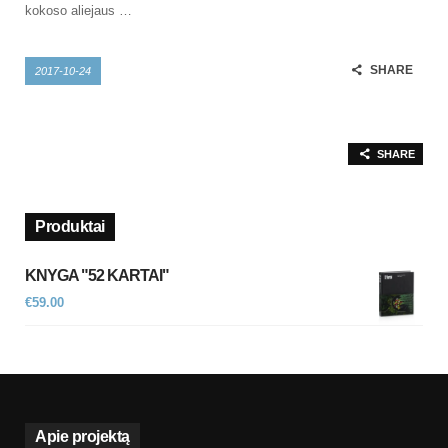
kokoso aliejaus …
SHARE
2017-10-24
SHARE
Produktai
KNYGA "52 KARTAI"
€
59.00
Apie projektą