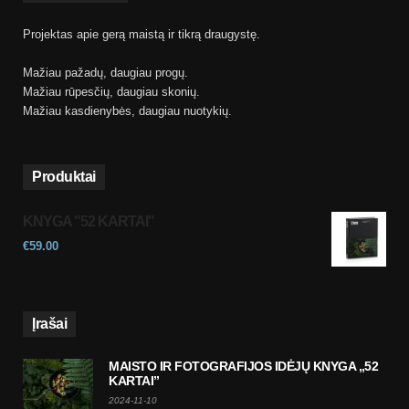
Projektas apie gerą maistą ir tikrą draugystę.
Mažiau pažadų, daugiau progų.
Mažiau rūpesčių, daugiau skonių.
Mažiau kasdienybės, daugiau nuotykių.
Produktai
KNYGA "52 KARTAI"
€
59.00
Įrašai
MAISTO IR FOTOGRAFIJOS IDĖJŲ KNYGA „52
KARTAI”
2024-11-10