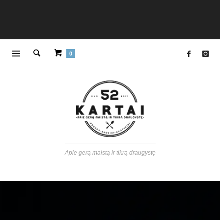
0
Apie gerą maistą ir tikrą draugystę