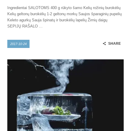
Ingredientai SALOTOMS 400 g rūkyto šamo Kelių rožinių burokėlių
Kelių geltonų burokėlių 1-2 geltonų morkų Saujos šparaginių pupelių
Keleto agurkų Sauja špinatų ir burokėlių lapelių Žirnių daigų
SEPIJŲ RAŠALO …
SHARE
2017-10-24