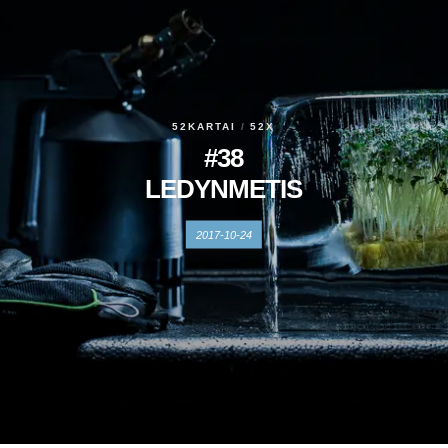
52KARTAI
52X
#38
LEDYNMETIS
2017-10-24