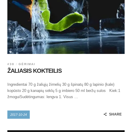
#38
GĖRIMAI
ŽALIASIS KOKTEILIS
Ingredientai 70 g žaliųjų žirnelių 30 g špinatų 80 g lapinio (kale)
kopūsto 20 g kanapių sėklų 5 g imbiero 50 ml beržų sulos Kiek:1
žmoguiSudėtingumas: lengva 1. Visus …
SHARE
2017-10-24