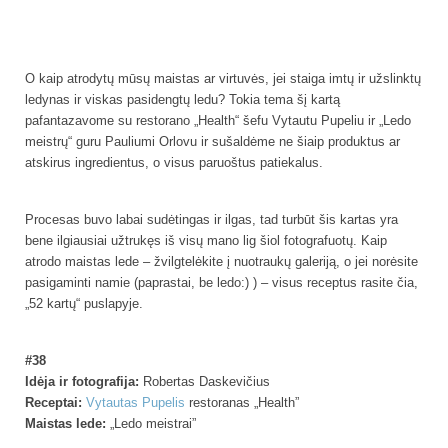
O kaip atrodytų mūsų maistas ar virtuvės, jei staiga imtų ir užslinktų
ledynas ir viskas pasidengtų ledu? Tokia tema šį kartą
pafantazavome su restorano „Health“ šefu Vytautu Pupeliu ir „Ledo
meistrų“ guru Pauliumi Orlovu ir sušaldėme ne šiaip produktus ar
atskirus ingredientus, o visus paruoštus patiekalus.
Procesas buvo labai sudėtingas ir ilgas, tad turbūt šis kartas yra
bene ilgiausiai užtrukęs iš visų mano lig šiol fotografuotų. Kaip
atrodo maistas lede – žvilgtelėkite į nuotraukų galeriją, o jei norėsite
pasigaminti namie (paprastai, be ledo:) ) – visus receptus rasite čia,
„52 kartų“ puslapyje.
#38
Idėja ir fotografija:
Robertas Daskevičius
Receptai:
Vytautas Pupelis
restoranas „Health”
Maistas lede:
„Ledo meistrai”