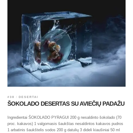
#38
DESERTAI
ŠOKOLADO DESERTAS SU AVIEČIŲ PADAŽU
Ingredientai ŠOKOLADO PYRAGUI 200 g nesaldinto šokolado (70
proc. kakavos) 1 valgomasis šaukštas nesaldintos kakavos pudros
1 arbatinis šaukštelis sodos 200 g datulių 3 dideli kiaušiniai 50 ml