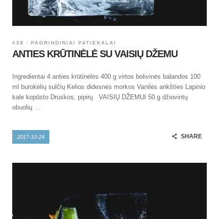
#38
PAGRINDINIAI PATIEKALAI
ANTIES KRŪTINĖLĖ SU VAISIŲ DŽEMU
Ingredientai 4 anties krūtinėlės 400 g virtos bolivinės balandos 100
ml burokėlių sulčių Kelios didesnės morkos Vanilės ankšties Lapinio
kale kopūsto Druskos, pipirų VAISIŲ DŽEMUI 50 g džiovintų
obuolių …
SHARE
2017-10-24