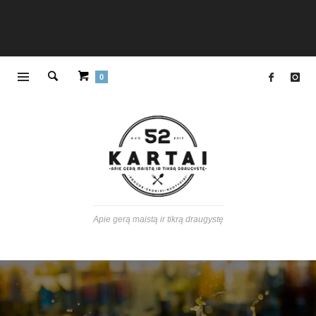
0
Apie gerą maistą ir tikrą draugystę