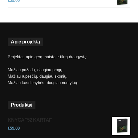
€
59.00
Apie projektą
Projektas apie gerą maistą ir tikrą draugystę.
Mažiau pažadų, daugiau progų.
Mažiau rūpesčių, daugiau skonių.
Mažiau kasdienybės, daugiau nuotykių.
Produktai
KNYGA "52 KARTAI"
€
59.00