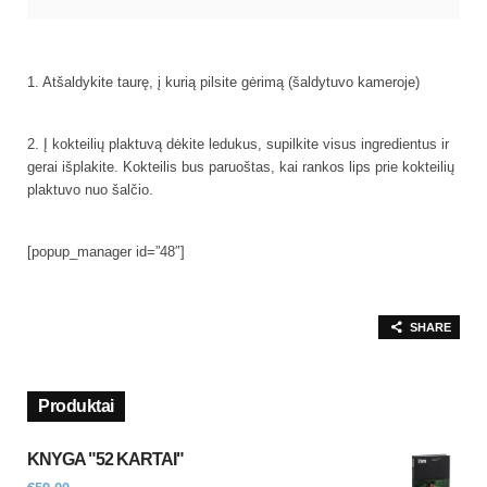
1. Atšaldykite taurę, į kurią pilsite gėrimą (šaldytuvo kameroje)
2. Į kokteilių plaktuvą dėkite ledukus, supilkite visus ingredientus ir
gerai išplakite. Kokteilis bus paruoštas, kai rankos lips prie kokteilių
plaktuvo nuo šalčio.
[popup_manager id=”48″]
SHARE
Produktai
KNYGA "52 KARTAI"