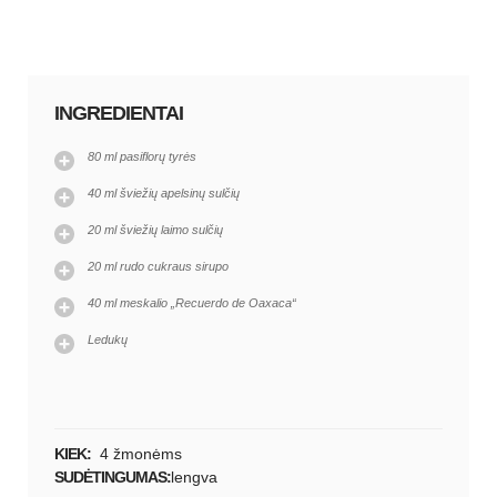
INGREDIENTAI
80 ml pasiflorų tyrės
40 ml šviežių apelsinų sulčių
20 ml šviežių laimo sulčių
20 ml rudo cukraus sirupo
40 ml meskalio „Recuerdo de Oaxaca“
Ledukų
KIEK:
4 žmonėms
SUDĖTINGUMAS:
lengva