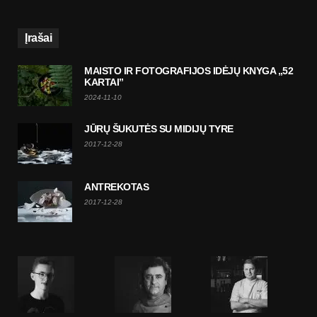
Įrašai
MAISTO IR FOTOGRAFIJOS IDĖJŲ KNYGA „52
KARTAI”
2024-11-10
JŪRŲ ŠUKUTĖS SU MIDIJŲ TYRE
2017-12-28
ANTREKOTAS
2017-12-28